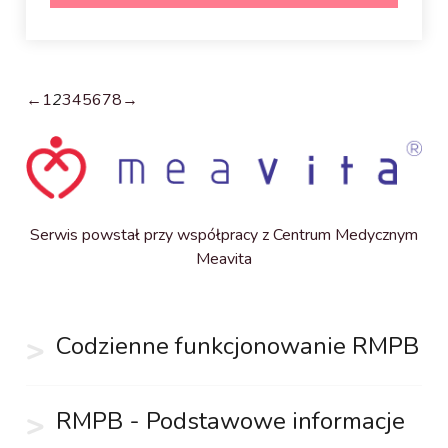
←
1
2
3
4
5
6
7
8
→
Serwis powstał przy współpracy z Centrum Medycznym
Meavita
Codzienne funkcjonowanie RMPB
RMPB - Podstawowe informacje