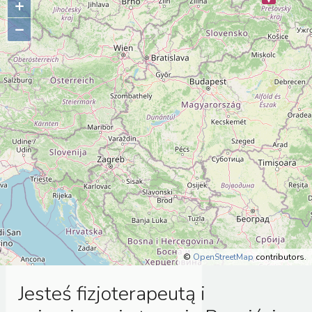
+
–
©
OpenStreetMap
contributors.
Jesteś fizjoterapeutą i