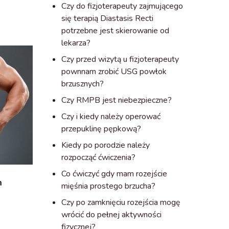
Czy do fizjoterapeuty zajmującego
się terapią Diastasis Recti
potrzebne jest skierowanie od
lekarza?
Czy przed wizytą u fizjoterapeuty
pownnam zrobić USG powłok
brzusznych?
Czy RMPB jest niebezpieczne?
Czy i kiedy należy operować
przepuklinę pępkową?
Kiedy po porodzie należy
rozpocząć ćwiczenia?
Co ćwiczyć gdy mam rozejście
m
mięśnia prostego brzucha?
Czy po zamknięciu rozejścia mogę
wrócić do pełnej aktywności
fizycznej?