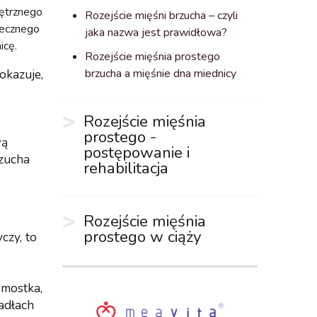
nętrznego
Rozejście mięśni brzucha – czyli
zecznego
jaka nazwa jest prawidłowa?
icę.
Rozejście mięśnia prostego
okazuje,
brzucha a mięśnie dna miednicy
Rozejście mięśnia
prostego -
wą
postępowanie i
rzucha
rehabilitacja
Rozejście mięśnia
prostego w ciąży
czy, to
 mostka,
zadłach