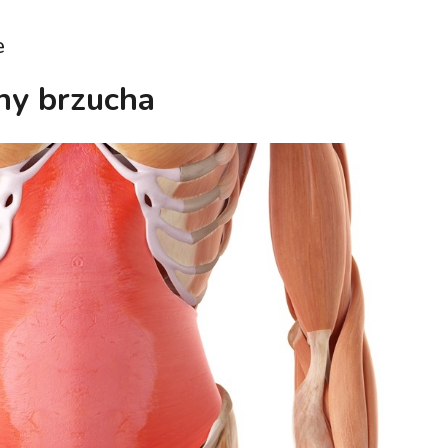
e
ny brzucha