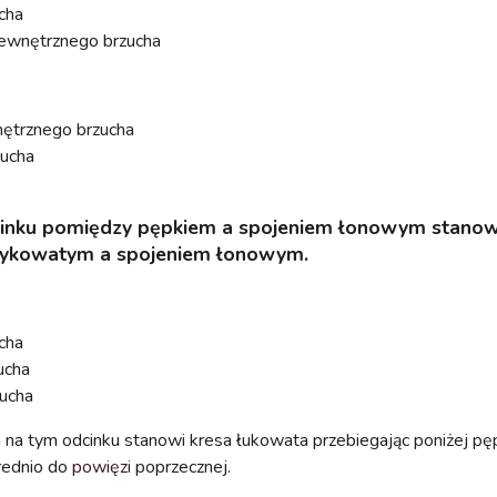
cha
wewnętrznego brzucha
nętrznego brzucha
zucha
cinku pomiędzy pępkiem a spojeniem łonowym stano
zykowatym a spojeniem łonowym.
cha
zucha
zucha
 na tym odcinku stanowi kresa łukowata przebiegając poniżej pę
średnio do
powięzi
poprzecznej.