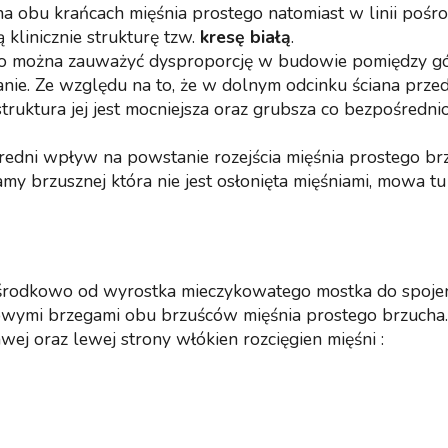
 na obu krańcach mięśnia prostego natomiast w linii poś
 klinicznie strukturę tzw.
kresę białą
.
go można zauważyć dysproporcję w budowie pomiędzy g
anie. Ze względu na to, że w dolnym odcinku ściana prze
truktura jej jest mocniejsza oraz grubsza co bezpośredni
edni wpływ na powstanie rozejścia mięśnia prostego b
my brzusznej która nie jest osłonięta mięśniami, mowa tu
pośrodkowo od wyrostka mieczykowatego mostka do spoje
wymi brzegami obu brzuśców mięśnia prostego brzucha.
wej oraz lewej strony włókien rozcięgien mięśni :