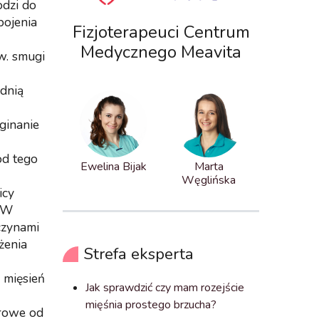
dzi do
pojenia
Fizjoterapeuci Centrum
Medycznego Meavita
w. smugi
ednią
ginanie
od tego
Ewelina Bijak
Marta
Węglińska
icy
. W
czynami
żenia
Strefa eksperta
 mięsień
Jak sprawdzić czy mam rozejście
mięśnia prostego brzucha?
browe od