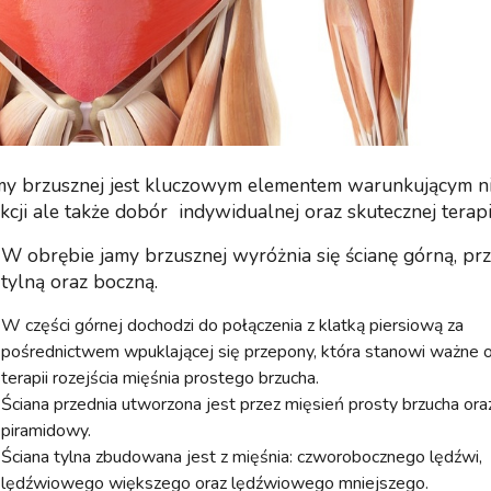
amy brzusznej jest kluczowym elementem warunkującym ni
ji ale także dobór indywidualnej oraz skutecznej terapi
W obrębie jamy brzusznej wyróżnia się ścianę górną, prz
tylną oraz boczną.
W części górnej dochodzi do połączenia z klatką piersiową za
pośrednictwem wpuklającej się przepony, która stanowi ważne
terapii rozejścia mięśnia prostego brzucha.
Ściana przednia utworzona jest przez mięsień prosty brzucha ora
piramidowy.
Ściana tylna zbudowana jest z mięśnia: czworobocznego lędźwi,
lędźwiowego większego oraz lędźwiowego mniejszego.