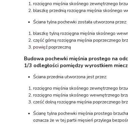
rozcięgno mięśnia skośnego zewnętrznego brzu
blaszkę przednią rozcięgna mięśnia skośnego 
Ściana tylna pochewki została utworzona przez:
blaszkę tylną rozcięgna mięśnia skośnego wew
część górną rozcięgna mięśnia poprzecznego br
powięź
poprzeczną
Budowa pochewki mięśnia prostego na od
1/3 odległości pomiędzy wyrostkiem miec
Ściana przednia utworzona jest przez:
rozcięgno mięśnia skośnego zewnętrznego brzu
rozcięgno mięśnia skośnego wewnętrznego br
cześć dolną rozcięgna mięśnia poprzecznego br
Ścianę tylna pochewki mięśnia prostego brzucha
oznacza że w tej partii mięsień przylega bezpo