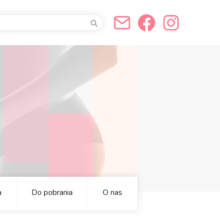
a
a
a
Do pobrania
O nas