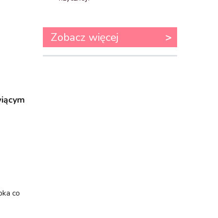
Zobacz więcej
wiącym
pka co