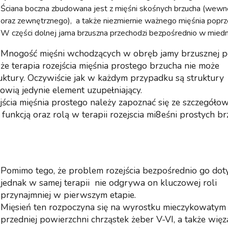
Ściana boczna zbudowana jest z mięśni skośnych brzucha (wew
oraz zewnętrznego), a także niezmiernie ważnego mięśnia popr
W części dolnej jama brzuszna przechodzi bezpośrednio w miedn
Mnogość mięśni wchodzących w obręb jamy brzusznej p
że terapia rozejścia mięśnia prostego brzucha nie może
truktury. Oczywiście jak w każdym przypadku są struktury
nowią jedynie element uzupełniający.
jścia mięśnia prostego należy zapoznać się ze szczegóło
unkcją oraz rolą w terapii rozejscia mi8eśni prostych b
Pomimo tego, że problem rozejścia bezpośrednio go doty
jednak w samej terapii nie odgrywa on kluczowej roli
przynajmniej w pierwszym etapie.
Mięsień ten rozpoczyna się na wyrostku mieczykowatym
przedniej powierzchni chrząstek żeber V-VI, a także wię