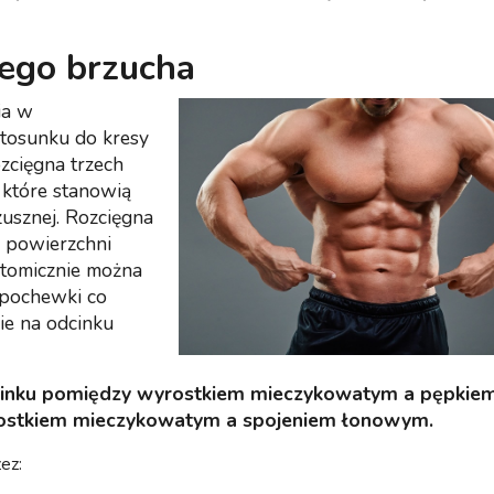
ego brzucha
ia w
stosunku do kresy
ozcięgna trzech
 które stanowią
usznej. Rozcięgna
j powierzchni
atomicznie można
 pochewki co
ie na odcinku
cinku pomiędzy wyrostkiem mieczykowatym a pępkie
rostkiem mieczykowatym a spojeniem łonowym.
ez: