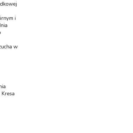
rodkowej
órnym i
dnia
o
rzucha w
nia
 Kresa