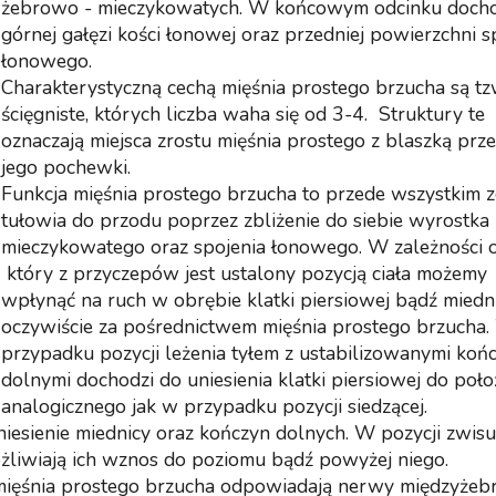
żebrowo - mieczykowatych. W końcowym odcinku docho
górnej gałęzi kości łonowej oraz przedniej powierzchni s
łonowego.
Charakterystyczną cechą mięśnia prostego brzucha są tz
ścięgniste, których liczba waha się od 3-4. Struktury te
oznaczają miejsca zrostu mięśnia prostego z blaszką prz
jego pochewki.
Funkcja mięśnia prostego brzucha to przede wszystkim z
tułowia do przodu poprzez zbliżenie do siebie wyrostka
mieczykowatego oraz spojenia łonowego. W zależności 
który z przyczepów jest ustalony pozycją ciała możemy
wpłynąć na ruch w obrębie klatki piersiowej bądź miedn
oczywiście za pośrednictwem mięśnia prostego brzucha
przypadku pozycji leżenia tyłem z ustabilizowanymi koń
dolnymi dochodzi do uniesienia klatki piersiowej do poło
analogicznego jak w przypadku pozycji siedzącej.
niesienie miednicy oraz kończyn dolnych. W pozycji zwisu
żliwiają ich wznos do poziomu bądź powyżej niego.
 mięśnia prostego brzucha odpowiadają nerwy międzyże