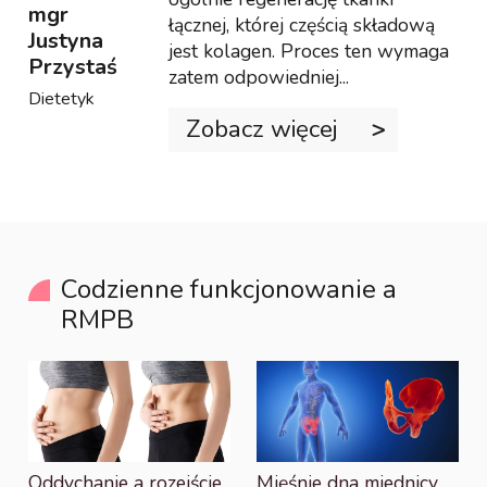
mgr
łącznej, której częścią składową
Justyna
jest kolagen. Proces ten wymaga
Przystaś
zatem odpowiedniej...
Dietetyk
Zobacz więcej
Codzienne funkcjonowanie a
RMPB
Oddychanie a rozejście
Mięśnie dna miednicy