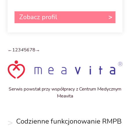
Zobacz profil
←
1
2
3
4
5
6
7
8
→
Serwis powstał przy współpracy z Centrum Medycznym
Meavita
Codzienne funkcjonowanie RMPB