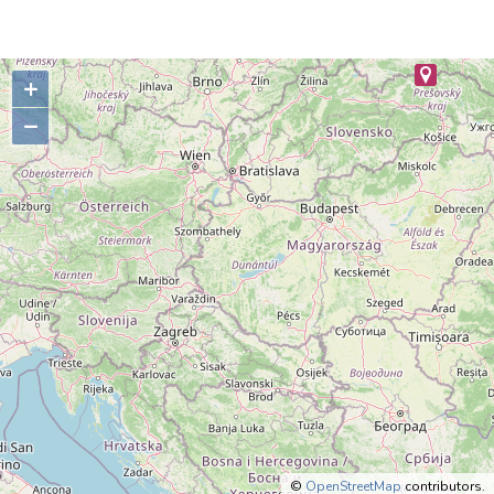
+
–
©
OpenStreetMap
contributors.