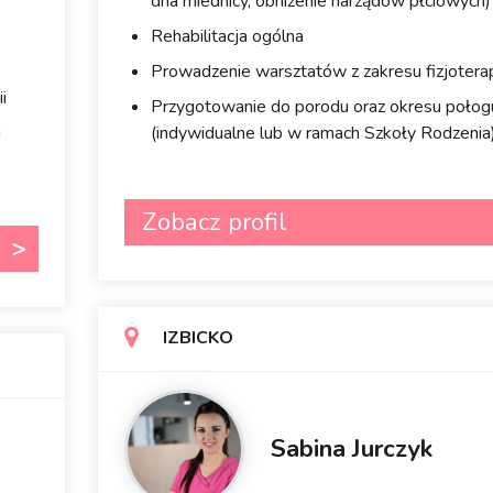
dna miednicy, obniżenie narządów płciowych)
Rehabilitacja ogólna
Prowadzenie warsztatów z zakresu fizjoterap
i
Przygotowanie do porodu oraz okresu połog
u
(indywidualne lub w ramach Szkoły Rodzenia
Zobacz profil
IZBICKO
Sabina Jurczyk