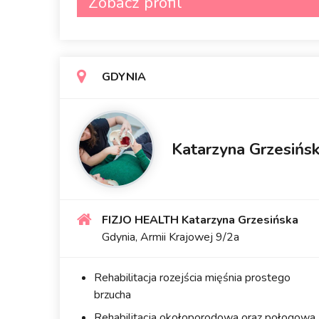
Zobacz profil
GDYNIA
Katarzyna Grzesińs
FIZJO HEALTH Katarzyna Grzesińska
Gdynia, Armii Krajowej 9/2a
Rehabilitacja rozejścia mięśnia prostego
brzucha
Rehabilitacja okołoporodowa oraz połogowa