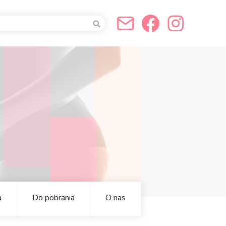
a
a
a
Do pobrania
O nas