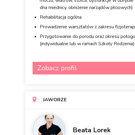
moczu, wiatrów, stolca, dysfunkcje w obrębie
dna miednicy, obniżenie narządów płciowych)
Rehabilitacja ogólna
Prowadzenie warsztatów z zakresu fizjoterapi
Przygotowanie do porodu oraz okresu połog
(indywidualne lub w ramach Szkoły Rodzenia)
Zobacz profil
JAWORZE
Beata Lorek