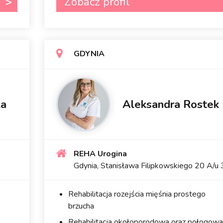
Zobacz profil
GDYNIA
ka
Aleksandra Rostek
REHA Urogina
Gdynia, Stanisława Filipkowskiego 20 A/u 
Rehabilitacja rozejścia mięśnia prostego
brzucha
Rehabilitacja okołoporodowa oraz połogowa