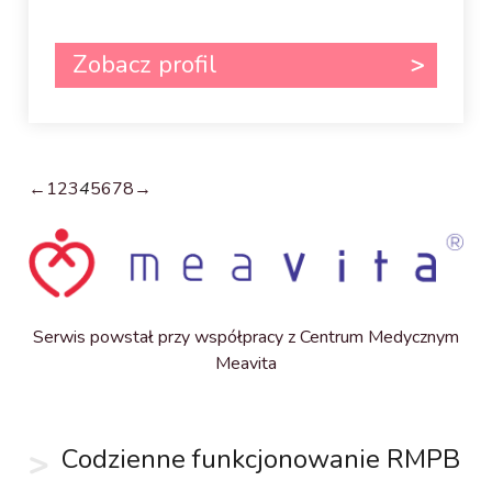
Zobacz profil
←
1
2
3
4
5
6
7
8
→
Serwis powstał przy współpracy z Centrum Medycznym
Meavita
Codzienne funkcjonowanie RMPB