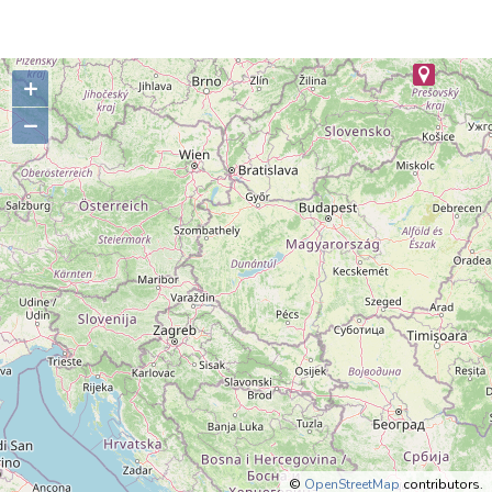
+
–
©
OpenStreetMap
contributors.