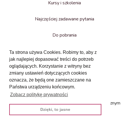
Kursy i szkolenia
Najczęściej zadawane pytania
Do pobrania
O nas
Ta strona używa Cookies. Robimy to, aby z
jak najlepiej dopasować treści do potrzeb
oglądających. Korzystanie z witryny bez
zmiany ustawień dotyczących cookies
oznacza, że będą one zamieszczane na
Państwa urządzeniu końcowym.
Zobacz politykę prywatności
Serwis powstał przy współpracy z Centrum Medycznym
Meavita.
Dzięki, to jasne