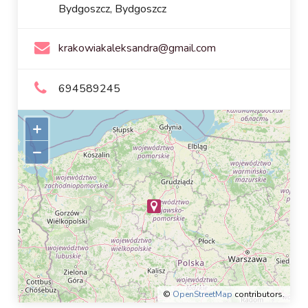
Bydgoszcz, Bydgoszcz
krakowiakaleksandra@gmail.com
694589245
+
–
©
OpenStreetMap
contributors.