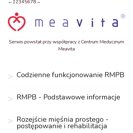
←
1
2
3
4
5
6
7
8
→
Serwis powstał przy współpracy z Centrum Medycznym
Meavita
Codzienne funkcjonowanie RMPB
RMPB - Podstawowe informacje
Rozejście mięśnia prostego -
postępowanie i rehabilitacja