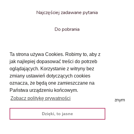
Najczęściej zadawane pytania
Do pobrania
O nas
Ta strona używa Cookies. Robimy to, aby z
jak najlepiej dopasować treści do potrzeb
oglądających. Korzystanie z witryny bez
zmiany ustawień dotyczących cookies
oznacza, że będą one zamieszczane na
Państwa urządzeniu końcowym.
Zobacz politykę prywatności
Serwis powstał przy współpracy z Centrum Medycznym
Meavita.
Dzięki, to jasne