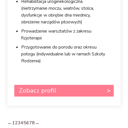
Rehabilitacja uroginekologiczna
(nietrzymanie moczu, wiatrów, stolca,
dysfunkcje w obrębie dna miednicy,
obniżenie narządów płciowych)
Prowadzenie warsztatów z zakresu
fizjoterapii
Przygotowanie do porodu oraz okresu
połogu (indywidualne lub w ramach Szkoły
Rodzenia)
Zobacz profil
←
1
2
3
4
5
6
7
8
→