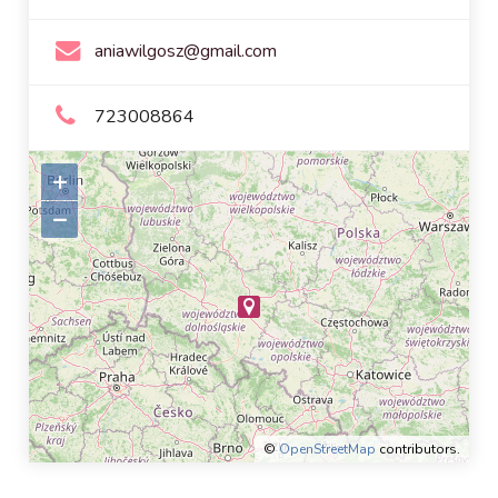
aniawilgosz@gmail.com
723008864
+
–
©
OpenStreetMap
contributors.