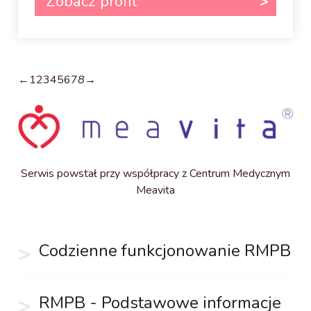
Zobacz profil
←
1
2
3
4
5
6
7
8
→
Serwis powstał przy współpracy z Centrum Medycznym
Meavita
Codzienne funkcjonowanie RMPB
RMPB - Podstawowe informacje