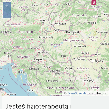
+
–
©
OpenStreetMap
contributors.
Jesteś fizjoterapeutą i